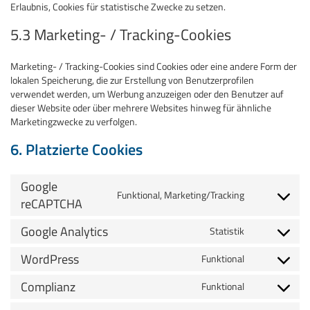
Erlaubnis, Cookies für statistische Zwecke zu setzen.
5.3 Marketing- / Tracking-Cookies
Marketing- / Tracking-Cookies sind Cookies oder eine andere Form der
lokalen Speicherung, die zur Erstellung von Benutzerprofilen
verwendet werden, um Werbung anzuzeigen oder den Benutzer auf
dieser Website oder über mehrere Websites hinweg für ähnliche
Marketingzwecke zu verfolgen.
6. Platzierte Cookies
Google
Funktional, Marketing/Tracking
Consent
reCAPTCHA
to
service
Google Analytics
Statistik
Consent
google-
to
recaptcha
WordPress
Funktional
service
Consent
google-
to
Complianz
Funktional
analytics
service
Consent
wordpress
to