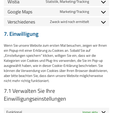
Wistia
Statistik, Marketing/Tracking
service
Consent
complianz
to
Google Maps
Marketing/Tracking
service
Consent
wistia
to
Verschiedenes
Zweck wird noch ermittelt
service
Consent
google-
to
7. Einwilligung
maps
service
verschieden
Wenn Sie unsere Website zum ersten Mal besuchen, zeigen wir Ihnen
ein Popup mit einer Erklärung zu Cookies an. Sobald Sie auf
„Einstellungen speichern“ klicken, willigen Sie ein, dass wir die
Kategorien von Cookies und Plug-Ins verwenden, die Sie im Pop-up
ausgewählt haben, wie in dieser Cookie-Erklärung beschrieben. Sie
können die Verwendung von Cookies über Ihren Browser deaktivieren,
aber bitte beachten Sie, dass dann unsere Website möglicherweise
nicht mehr richtig funktioniert.
7.1 Verwalten Sie Ihre
Einwilligungseinstellungen
Funktional
Immer aktiv